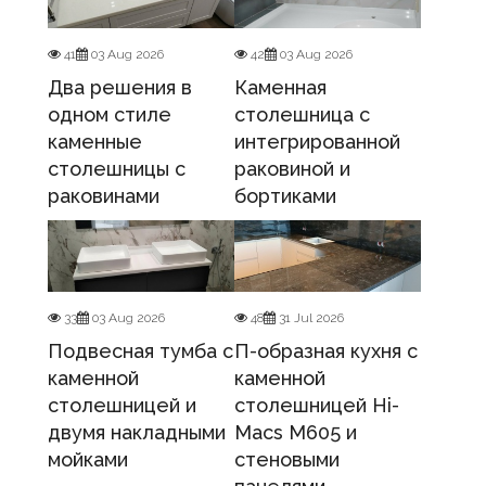
41
03 Aug 2026
42
03 Aug 2026
Два решения в
Каменная
одном стиле
столешница с
каменные
интегрированной
столешницы с
раковиной и
раковинами
бортиками
33
03 Aug 2026
48
31 Jul 2026
Подвесная тумба с
П-образная кухня с
каменной
каменной
столешницей и
столешницей Hi-
двумя накладными
Macs M605 и
мойками
стеновыми