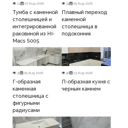
24
07 Aug 2026
34
05 Aug 2026
Тумба с каменной
Плавный переход
столешницей и
каменной
интегрированной
столешница в
раковиной из HI-
подоконник
Macs S005
31
05 Aug 2026
46
03 Aug 2026
Г-образная
П-образная кухня с
каменная
черным камнем
столешница с
фигурными
радиусами