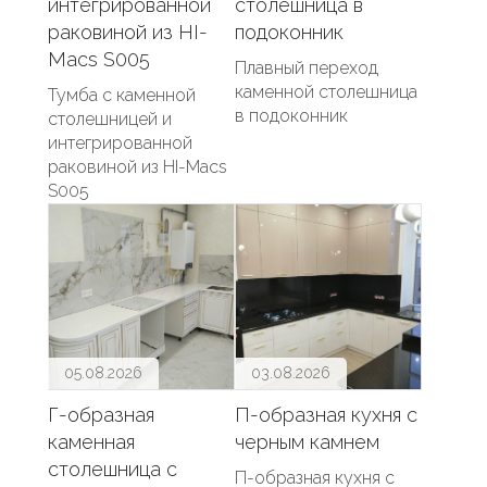
интегрированной
столешница в
раковиной из HI-
подоконник
Macs S005
Плавный переход
каменной столешница
Тумба с каменной
в подоконник
столешницей и
интегрированной
раковиной из HI-Macs
S005
05.08.2026
03.08.2026
Г-образная
П-образная кухня с
каменная
черным камнем
столешница с
П-образная кухня с