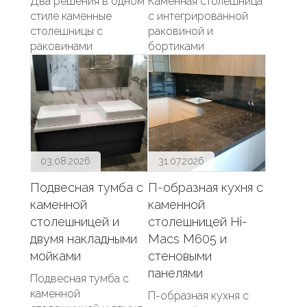
Два решения в одном
Каменная столешница
стиле каменные
с интегрированной
столешницы с
раковиной и
раковинами
бортиками
03.08.2026
31.07.2026
Подвесная тумба с
П-образная кухня с
каменной
каменной
столешницей и
столешницей Hi-
двумя накладными
Macs M605 и
мойками
стеновыми
панелями
Подвесная тумба с
каменной
П-образная кухня с