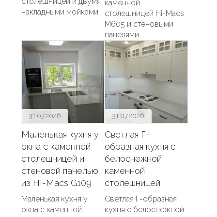
столешницей и двумя
каменной
накладными мойками
столешницей Hi-Macs
M605 и стеновыми
панелями
31.07.2026
31.07.2026
Маленькая кухня у
Светлая Г-
окна с каменной
образная кухня с
столешницей и
белоснежной
стеновой панелью
каменной
из HI-Macs G109
столешницей
Маленькая кухня у
Светлая Г-образная
окна с каменной
кухня с белоснежной