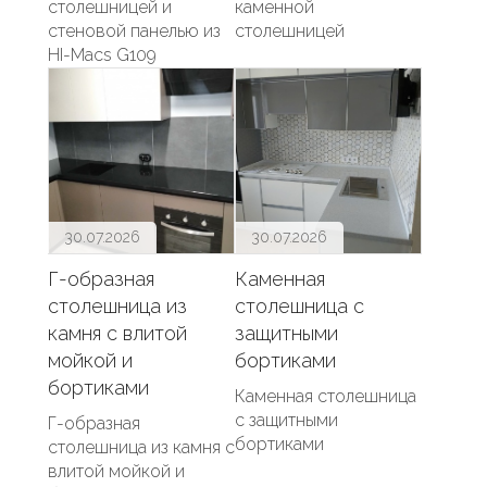
столешницей и
каменной
стеновой панелью из
столешницей
HI-Macs G109
30.07.2026
30.07.2026
Г-образная
Каменная
столешница из
столешница с
камня с влитой
защитными
мойкой и
бортиками
бортиками
Каменная столешница
с защитными
Г-образная
бортиками
столешница из камня с
влитой мойкой и