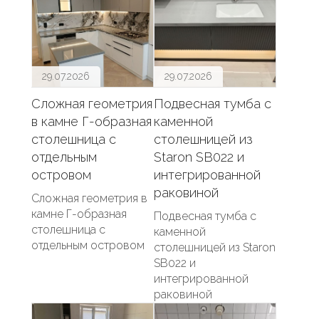
29.07.2026
29.07.2026
Сложная геометрия
Подвесная тумба с
в камне Г-образная
каменной
столешница с
столешницей из
отдельным
Staron SB022 и
островом
интегрированной
раковиной
Сложная геометрия в
камне Г-образная
Подвесная тумба с
столешница с
каменной
отдельным островом
столешницей из Staron
SB022 и
интегрированной
раковиной