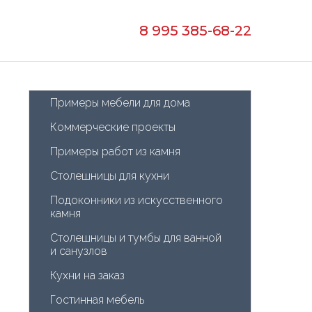
8 995 385-68-22
Примеры мебели для дома
Коммерческие проекты
Примеры работ из камня
Столешницы для кухни
Подоконники из искусственного 
камня
Столешницы и тумбы для ванной 
и санузлов
Кухни на заказ
Гостинная мебель