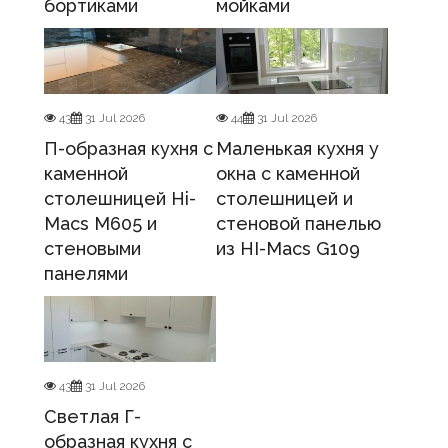
бортиками
мойками
43
31 Jul 2026
44
31 Jul 2026
П-образная кухня с
Маленькая кухня у
каменной
окна с каменной
столешницей Hi-
столешницей и
Macs M605 и
стеновой панелью
стеновыми
из HI-Macs G109
панелями
43
31 Jul 2026
Светлая Г-
образная кухня с