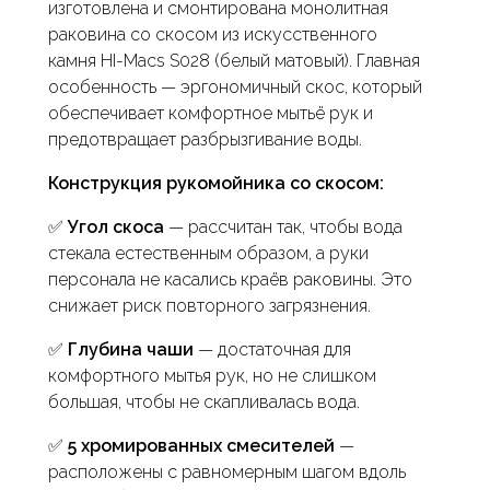
изготовлена и смонтирована монолитная
раковина со скосом из искусственного
камня HI-Macs S028 (белый матовый). Главная
особенность — эргономичный скос, который
обеспечивает комфортное мытьё рук и
предотвращает разбрызгивание воды.
Конструкция рукомойника со скосом:
✅
Угол скоса
— рассчитан так, чтобы вода
стекала естественным образом, а руки
персонала не касались краёв раковины. Это
снижает риск повторного загрязнения.
✅
Глубина чаши
— достаточная для
комфортного мытья рук, но не слишком
большая, чтобы не скапливалась вода.
✅
5 хромированных смесителей
—
расположены с равномерным шагом вдоль