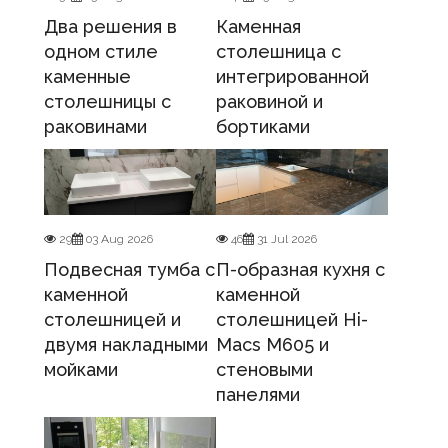
Два решения в
Каменная
одном стиле
столешница с
каменные
интегрированной
столешницы с
раковиной и
раковинами
бортиками
29
03 Aug 2026
46
31 Jul 2026
Подвесная тумба с
П-образная кухня с
каменной
каменной
столешницей и
столешницей Hi-
двумя накладными
Macs M605 и
мойками
стеновыми
панелями