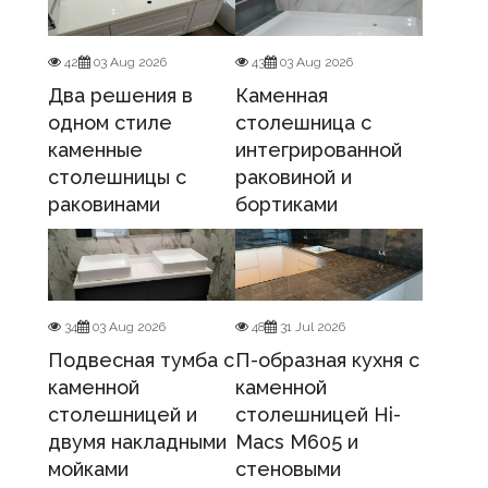
42
03 Aug 2026
43
03 Aug 2026
Два решения в
Каменная
одном стиле
столешница с
каменные
интегрированной
столешницы с
раковиной и
раковинами
бортиками
34
03 Aug 2026
48
31 Jul 2026
Подвесная тумба с
П-образная кухня с
каменной
каменной
столешницей и
столешницей Hi-
двумя накладными
Macs M605 и
мойками
стеновыми