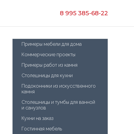
8 995 385-68-22
Примеры мебели для дома
Коммерческие проекты
Примеры работ из камня
Столешницы для кухни
Подоконники из искусственного 
камня
Столешницы и тумбы для ванной 
и санузлов
Кухни на заказ
Гостинная мебель