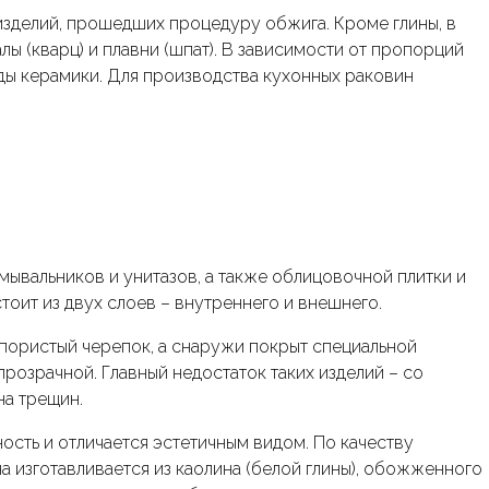
изделий, прошедших процедуру обжига. Кроме глины, в
ы (кварц) и плавни (шпат). В зависимости от пропорций
ды керамики. Для производства кухонных раковин
мывальников и унитазов, а также облицовочной плитки и
тоит из двух слоев – внутреннего и внешнего.
пористый черепок, а снаружи покрыт специальной
 прозрачной. Главный недостаток таких изделий – со
на трещин.
сть и отличается эстетичным видом. По качеству
на изготавливается из каолина (белой глины), обожженного