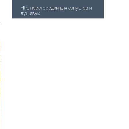
HPL перегородки для санузлов и 
душевых