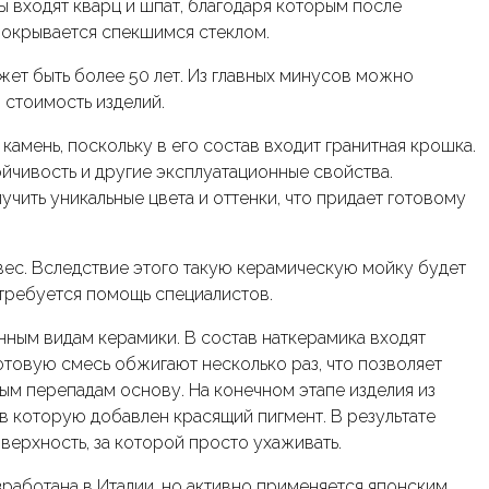
ы входят кварц и шпат, благодаря которым после
покрывается спекшимся стеклом.
ет быть более 50 лет. Из главных минусов можно
 стоимость изделий.
амень, поскольку в его состав входит гранитная крошка.
йчивость и другие эксплуатационные свойства.
чить уникальные цвета и оттенки, что придает готовому
вес. Вследствие этого такую керамическую мойку будет
требуется помощь специалистов.
нным видам керамики. В состав наткерамика входят
Готовую смесь обжигают несколько раз, что позволяет
ым перепадам основу. На конечном этапе изделия из
в которую добавлен красящий пигмент. В результате
верхность, за которой просто ухаживать.
работана в Италии, но активно применяется японским