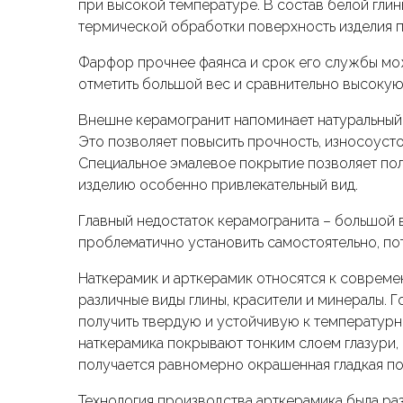
при высокой температуре. В состав белой глин
термической обработки поверхность изделия 
Фарфор прочнее фаянса и срок его службы мож
отметить большой вес и сравнительно высокую
Внешне керамогранит напоминает натуральный к
Это позволяет повысить прочность, износоусто
Специальное эмалевое покрытие позволяет полу
изделию особенно привлекательный вид.
Главный недостаток керамогранита – большой 
проблематично установить самостоятельно, по
Наткерамик и арткерамик относятся к совреме
различные виды глины, красители и минералы. 
получить твердую и устойчивую к температурн
наткерамика покрывают тонким слоем глазури, 
получается равномерно окрашенная гладкая по
Технология производства арткерамика была раз