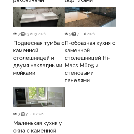
раковинами
бортиками
34
03 Aug 2026
51
31 Jul 2026
Подвесная тумба с
П-образная кухня с
каменной
каменной
столешницей и
столешницей Hi-
двумя накладными
Macs M605 и
мойками
стеновыми
панелями
58
31 Jul 2026
Маленькая кухня у
окна с каменной