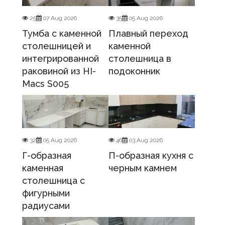
25
07 Aug 2026
35
05 Aug 2026
Тумба с каменной
Плавный переход
столешницей и
каменной
интегрированной
столешница в
раковиной из HI-
подоконник
Macs S005
32
05 Aug 2026
46
03 Aug 2026
Г-образная
П-образная кухня с
каменная
черным камнем
столешница с
фигурными
радиусами