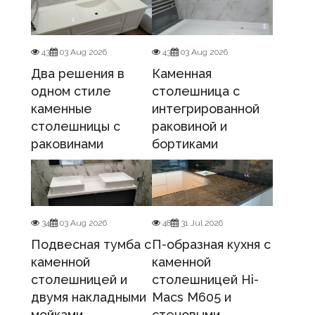
43
03 Aug 2026
43
03 Aug 2026
Два решения в
Каменная
одном стиле
столешница с
каменные
интегрированной
столешницы с
раковиной и
раковинами
бортиками
34
03 Aug 2026
48
31 Jul 2026
Подвесная тумба с
П-образная кухня с
каменной
каменной
столешницей и
столешницей Hi-
двумя накладными
Macs M605 и
мойками
стеновыми