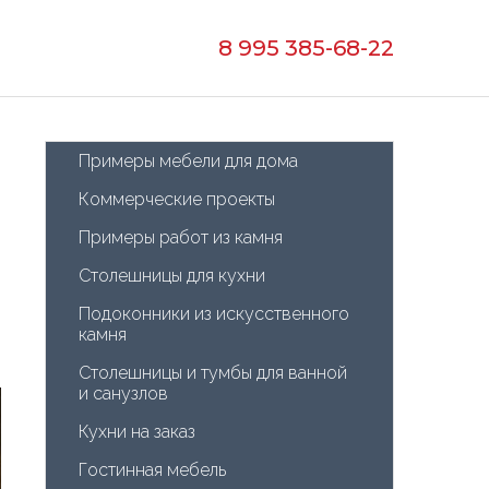
8 995 385-68-22
Примеры мебели для дома
Коммерческие проекты
Примеры работ из камня
Столешницы для кухни
Подоконники из искусственного 
камня
Столешницы и тумбы для ванной 
и санузлов
Кухни на заказ
Гостинная мебель