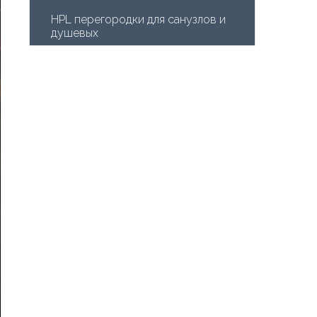
HPL перегородки для санузлов и 
душевых